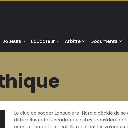
Aller au contenu principal
Joueurs
Éducateur
Arbitre
Documents
thique
Le club de soccer Lanaudière-Nord a décidé de se 
déterminer et d'encadrer ce qui est considéré co
comportement correct. Ils reflètent les valeurs mis