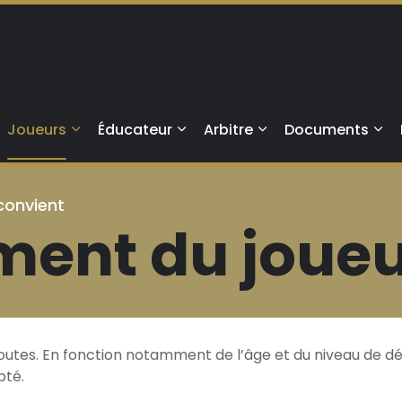
Aller au contenu principal
Joueurs
Éducateur
Arbitre
Documents
convient
ent du joueu
toutes. En fonction notamment de l’âge et du niveau de d
pté.