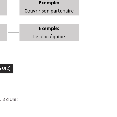
 U12)
13 à U18 :