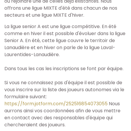
ou rejoindre une de celles déjà existantes. Nous
Microsoccer - 7 & 8 ans
offrons une ligue MIXTE d'été dans chacun de nos
secteurs et une ligue MIXTE d'hiver.
Centre de développement (CDC)
La ligue senior A est une ligue compétitive. En été
comme en hiver il est possible d'évoluer dans la ligue
Soccer à 11 - 13 ans et +
Senior A. En été, cette ligue couvre le territoir de
Lanaudière et en hiver on parle de la ligue Laval-
Ligue Senior
Laurentides-Lanaudière.
Ligue Mixte
Dans tous les cas les inscriptions se font par équipe.
Si vous ne connaissez pas d'équipe il est possible de
Senior A
vous inscrire sur la liste des joueurs autonomes via le
formulaire suivant:
Soccer marche
https://form.jotform.com/252516854073055
Nous
aurrons ainsi vos coordonnées afin de vous mettre
Soccer adapté
en contact avec des responsables d'équipe qui
chercheraient des joueurs.
Éducateur