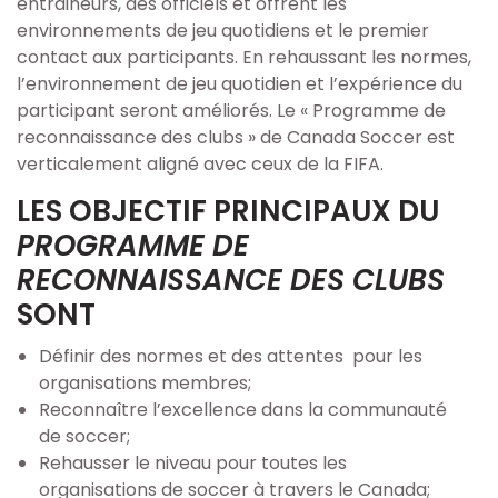
entraineurs, des officiels et offrent les
Reconnaissance des clubs
environnements de jeu quotidiens et le premier
contact aux participants. En rehaussant les normes,
Terrains
l’environnement de jeu quotidien et l’expérience du
participant seront améliorés. Le « Programme de
Ligues
reconnaissance des clubs » de Canada Soccer est
verticalement aligné avec ceux de la FIFA.
Nos commanditaires
LES OBJECTIF PRINCIPAUX DU
PROGRAMME DE
Codes d'éthiques
RECONNAISSANCE DES CLUBS
SONT
Carrières
Définir des normes et des attentes pour les
Programmes
organisations membres;
Reconnaître l’excellence dans la communauté
Joueurs
de soccer;
Rehausser le niveau pour toutes les
organisations de soccer à travers le Canada;
Éducateur