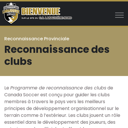
Aller au contenu principal
Reconnaissance Provinciale
Reconnaissance des
Club
clubs
Historique
Mission, vision et valeurs
Le
Programme de reconnaissance des clubs
de
Canada Soccer est conçu pour guider les clubs
Administration
membres à travers le pays vers les meilleurs
principes de développement organisationnel sur le
terrain comme à l’extérieur. Les clubs jouent un rôle
Bottin
essentiel dans le développement des joueurs, des