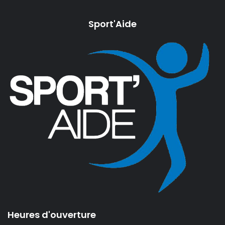
Sport'Aide
Arbitre
Documents
Événements
Boutique
Nous Contacter
Boutique
Heures d'ouverture