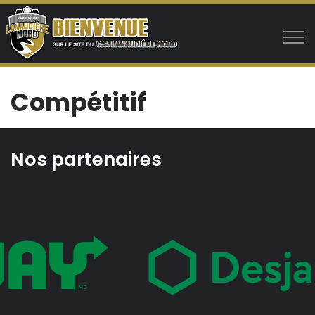
Aller au contenu principal
Compétitif
Club
Nos partenaires
Programmes
Joueurs
Cheminement du joueur
Timbits - 4 à 6 ans