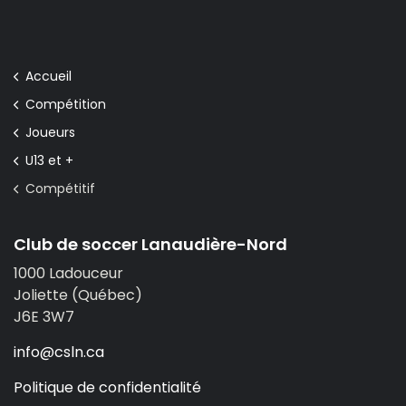
Microsoccer - 7 & 8 ans
Centre de développement (CDC)
Accueil
Compétition
Soccer à 11 - 13 ans et +
Joueurs
Local
U13 et +
Compétitif
Compétitif
Club de soccer Lanaudière-Nord
Équipes Premières
1000 Ladouceur
Joliette (Québec)
Ligue Senior
J6E 3W7
info@csln.ca
Soccer adapté
Politique de confidentialité
Éducateur